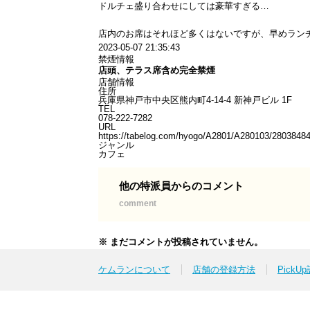
ドルチェ盛り合わせにしては豪華すぎる…
店内のお席はそれほど多くはないですが、早めラン
2023-05-07 21:35:43
禁煙情報
店頭、テラス席含め完全禁煙
店舗情報
住所
兵庫県神戸市中央区熊内町4-14-4 新神戸ビル 1F
TEL
078-222-7282
URL
https://tabelog.com/hyogo/A2801/A280103/280384
ジャンル
カフェ
他の特派員からのコメント
comment
※ まだコメントが投稿されていません。
ケムランについて
店舗の登録方法
PickU