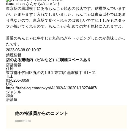
ikura_chan
さんからのコメント
東京駅の黒塀横丁にあるもんじゃ焼きのお店です。結構並んでいます
が、たまたますぐ入れてしまいました。もんじゃは東京以外ではあま
り見ないので、東京駅で食べられるのは嬉しいですね！しかもスタッ
フが焼いてくれるので、もんじゃが初めての方も気軽に入れますよ。
普通のもんじゃに牛すじと九条ねぎをトッピングしたのが美味しかっ
たです。
2023-05-08 00:10:37
禁煙情報
店のある建物内（ビルなど）に喫煙スペースあり
店舗情報
住所
東京都千代田区丸の内1-9-1 東京駅 黒塀横丁 B1F 11
TEL
03-6256-0059
URL
https://tabelog.com/tokyo/A1302/A130201/13274487/
ジャンル
和食
居酒屋
他の特派員からのコメント
comment