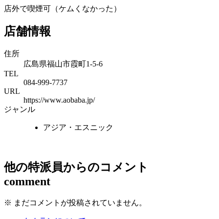
店外で喫煙可（ケムくなかった）
店舗情報
住所
広島県福山市霞町1-5-6
TEL
084-999-7737
URL
https://www.aobaba.jp/
ジャンル
アジア・エスニック
ベトナム料理店アオババ
他の特派員からのコメント
外部サイトへ
comment
※ まだコメントが投稿されていません。