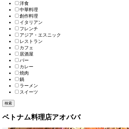
洋食
中華料理
創作料理
イタリアン
フレンチ
アジア・エスニック
レストラン
カフェ
居酒屋
バー
カレー
焼肉
鍋
ラーメン
スイーツ
検索
ベトナム料理店アオババ