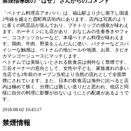
禁煙指導医の「はせ」
さんからのコメント
「ベトナム料理店アオババ」は、福山駅より少し南下し国道
2号線を越えた霞町商店街内にあります。店内は写真のよう
に多くの民芸品が並んでおり、プチトリップの感覚が味わえ
ます。ホーチミンにも店があり、おなじみの生春巻きやフォ
ー、ココナッツカレーなど、本場ベトナム料理が味わえま
す。鶏肉、牛肉、野菜をふんだんに使い、パクチーなどスパ
イシーな触感は、ベトナムの地ビールや地酒、お茶、タピオ
カマンゴージュースにマッチします。
ベトナムでは美味しいとされる飲食店は例外なく禁煙です。
三谷オーナーの意向として、女性や子ども、家族連れの多い
当店でも2年前のオープン当初より当然の流れとして全面禁
煙にされています。また、日本の飲食店は海外に比べると店
内は極めて狭く、分煙には難しい造りだと思われ、他店と同
様に自分の料理に影響が出ないようにとの配慮があるようで
す。
2018-08-02 10:43:17
禁煙情報