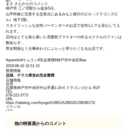
まさ
さんからのコメント
神戸市 三ノ宮駅から徒歩5分。
山手幹線と交差する交差点にあるみなと銀行のビル（ドラゴンズビ
ル）地下1階。
スタイリッシュな女性バーテンダーのお店で女性1人でも安心して入
れます。
店内はとても落ち着いた雰囲気でマスターの作るカクテルのファンは
数知らず…
男女関係なく仕事終わりにふらっと寄りたくなるお店です。
#quemlin#ケムラン#完全禁煙#神戸市中央区#bar
2019-06-16 16:51:15
禁煙情報
店頭、テラス席含め完全禁煙
店舗情報
住所
兵庫県神戸市中央区中山手通1-24-4 ドラゴンズビル B1F
TEL
078-222-3773
URL
https://tabelog.com/hyogo/A2801/A280101/28038173/
ジャンル
バー
他の特派員からのコメント