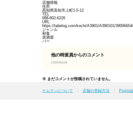
店舗情報
住所
高知県高知市上町1-5-12
TEL
088-802-6226
URL
https://tabelog.com/kochi/A3901/A390101/390066
ジャンル
和食
居酒屋
バー
他の特派員からのコメント
comment
※ まだコメントが投稿されていません。
ケムランについて
店舗の登録方法
PickU