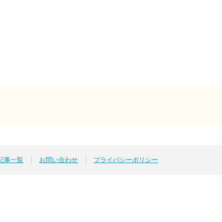
号
麦酒倶楽部 ポパイ
外部サイトへ
p記事一覧
お問い合わせ
プライバシーポリシー