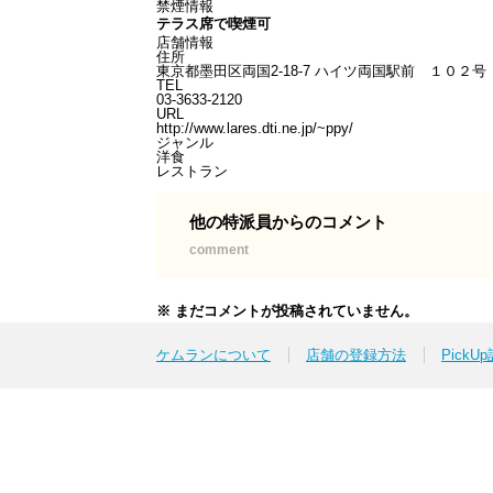
禁煙情報
テラス席で喫煙可
店舗情報
住所
東京都墨田区両国2-18-7 ハイツ両国駅前 １０２
TEL
03-3633-2120
URL
http://www.lares.dti.ne.jp/~ppy/
ジャンル
洋食
レストラン
他の特派員からのコメント
comment
※ まだコメントが投稿されていません。
ケムランについて
店舗の登録方法
PickU